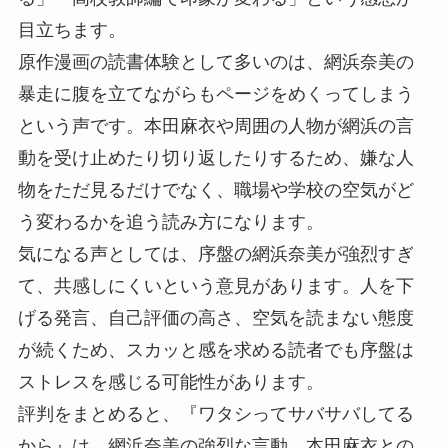
目立ちます。
原作漫画の読書体験として多いのは、網浜奈美の
暴走に腹を立てながらもページをめくってしまう
という声です。本田麻衣や周囲の人物が網浜の言
動を受け止めたり切り返したりするため、嫌な人
物をただ見るだけでなく、職場や学校の空気がど
う変わるかを追う読み方になります。
気になる声としては、序盤の網浜奈美が強烈すぎ
て、共感しにくいという意見があります。人を下
げる発言、自己評価の高さ、空気を読まない態度
が続くため、スカッと感を求める読者でも序盤は
ストレスを感じる可能性があります。
評判をまとめると、『ワタシってサバサバしてる
から』は、網浜奈美の強烈な言動、本田麻衣との