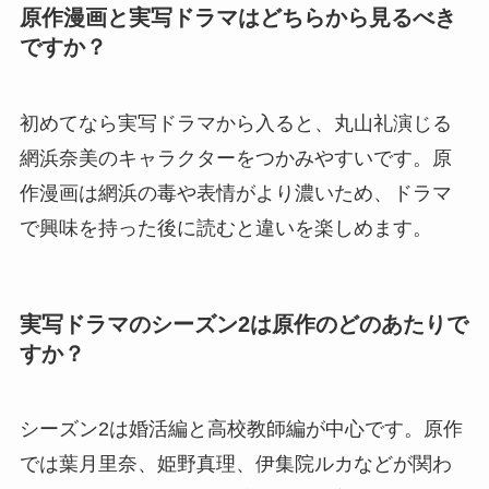
原作漫画と実写ドラマはどちらから見るべき
ですか？
初めてなら実写ドラマから入ると、丸山礼演じる
網浜奈美のキャラクターをつかみやすいです。原
作漫画は網浜の毒や表情がより濃いため、ドラマ
で興味を持った後に読むと違いを楽しめます。
実写ドラマのシーズン2は原作のどのあたりで
すか？
シーズン2は婚活編と高校教師編が中心です。原作
では葉月里奈、姫野真理、伊集院ルカなどが関わ