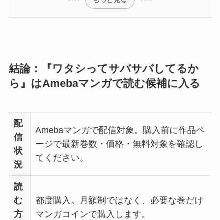
結論：『ワタシってサバサバしてるか
ら』はAmebaマンガで読む候補に入る
配
Amebaマンガで配信対象。購入前に作品ペ
信
ージで最新巻数・価格・無料対象を確認し
状
てください。
況
読
む
都度購入。月額制ではなく、必要な巻だけ
方
マンガコインで購入します。