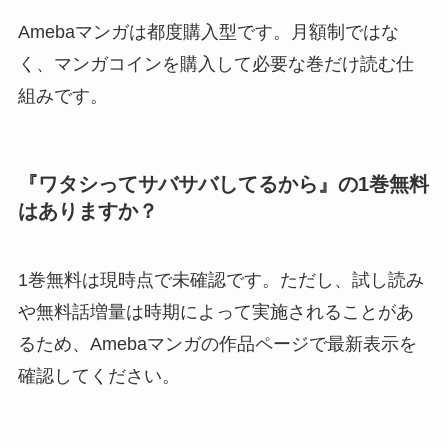
Amebaマンガは都度購入型です。月額制ではな
く、マンガコインを購入して必要な巻だけ読む仕
組みです。
『ワタシってサバサバしてるから』の1巻無料
はありますか？
1巻無料は現時点で未確認です。ただし、試し読み
や無料話増量は時期によって実施されることがあ
るため、Amebaマンガの作品ページで最新表示を
確認してください。