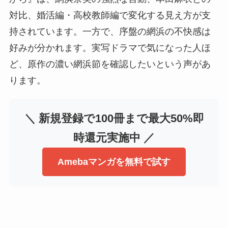
対比、婚活編・高校教師編で変化する見え方が支
持されています。一方で、序盤の網浜の不快感は
好みが分かれます。実写ドラマで気になった人ほ
ど、原作の濃い網浜節を確認したいという声があ
ります。
＼ 新規登録で100冊まで最大50%即
時還元実施中 ／
Amebaマンガを無料で試す