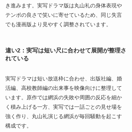
き進みます。実写ドラマ版は丸山礼の身体表現や
テンポの良さで笑いに寄せているため、同じ失言
でも漫画版より見やすく調整されています。
違い2：実写は短い尺に合わせて展開が整理さ
れている
実写ドラマは短い放送枠に合わせ、出版社編、婚
活編、高校教師編の出来事を映像向けに整理して
います。原作では網浜の失敗や周囲の反応を細か
く積み上げる一方、実写では一話ごとの見せ場を
強く作り、丸山礼演じる網浜が毎回騒動を起こす
構成です。