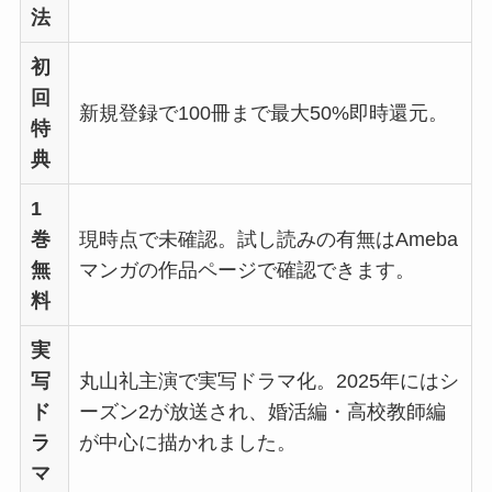
法
初
回
新規登録で100冊まで最大50%即時還元。
特
典
1
巻
現時点で未確認。試し読みの有無はAmeba
無
マンガの作品ページで確認できます。
料
実
写
丸山礼主演で実写ドラマ化。2025年にはシ
ド
ーズン2が放送され、婚活編・高校教師編
ラ
が中心に描かれました。
マ