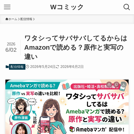
Wコミック
ホーム
配信情報
ワタシってサバサバしてるからは
2026
Amazonで読める？原作と実写の
6/02
違い
2026年5月24日
2026年6月2日
配信情報