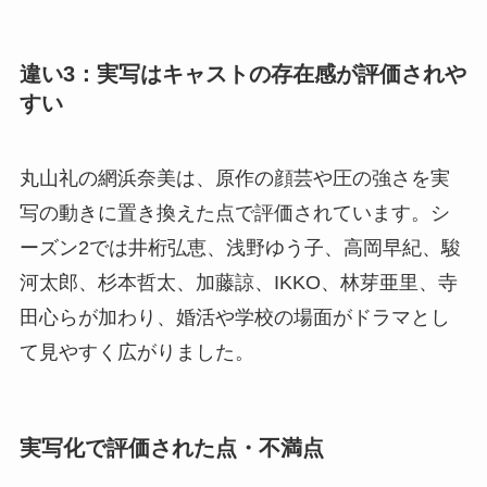
違い3：実写はキャストの存在感が評価されや
すい
丸山礼の網浜奈美は、原作の顔芸や圧の強さを実
写の動きに置き換えた点で評価されています。シ
ーズン2では井桁弘恵、浅野ゆう子、高岡早紀、駿
河太郎、杉本哲太、加藤諒、IKKO、林芽亜里、寺
田心らが加わり、婚活や学校の場面がドラマとし
て見やすく広がりました。
実写化で評価された点・不満点