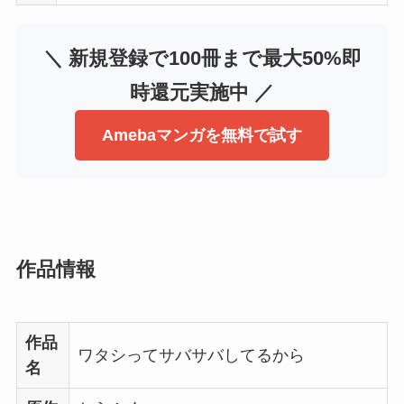
＼ 新規登録で100冊まで最大50%即
時還元実施中 ／
Amebaマンガを無料で試す
作品情報
作品
ワタシってサバサバしてるから
名