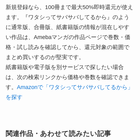
新規登録なら、100冊まで最大50%即時還元が使え
ます。『ワタシってサバサバしてるから』のよう
に通常版、合冊版、紙書籍版の情報が混在しやす
い作品は、Amebaマンガの作品ページで巻数・価
格・試し読みを確認してから、還元対象の範囲で
まとめ買いするのが堅実です。
紙書籍版や電子版を別サービスで探したい場合
は、次の検索リンクから価格や巻数を確認できま
す。
Amazonで「ワタシってサバサバしてるから」
を探す
関連作品・あわせて読みたい記事