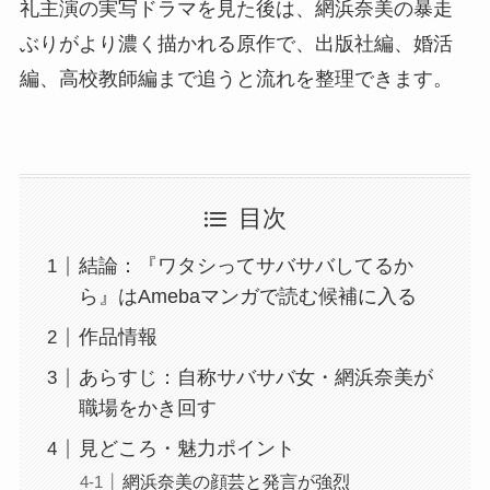
礼主演の実写ドラマを見た後は、網浜奈美の暴走
ぶりがより濃く描かれる原作で、出版社編、婚活
編、高校教師編まで追うと流れを整理できます。
目次
結論：『ワタシってサバサバしてるか
ら』はAmebaマンガで読む候補に入る
作品情報
あらすじ：自称サバサバ女・網浜奈美が
職場をかき回す
見どころ・魅力ポイント
網浜奈美の顔芸と発言が強烈