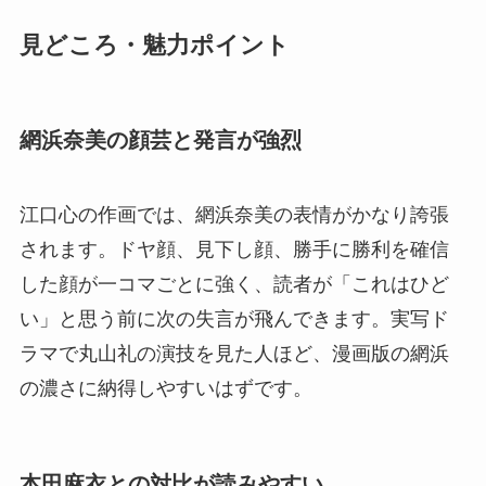
見どころ・魅力ポイント
網浜奈美の顔芸と発言が強烈
江口心の作画では、網浜奈美の表情がかなり誇張
されます。ドヤ顔、見下し顔、勝手に勝利を確信
した顔が一コマごとに強く、読者が「これはひど
い」と思う前に次の失言が飛んできます。実写ド
ラマで丸山礼の演技を見た人ほど、漫画版の網浜
の濃さに納得しやすいはずです。
本田麻衣との対比が読みやすい