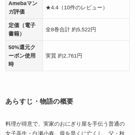
Amebaマン
★4.4（10件のレビュー）
ガ評価
定価（電子
全8巻合計 約5,522円
書籍）
50%還元ク
ーポン使用
実質 約2,761円
時
あらすじ・物語の概要
料理が得意で、実家のおにぎり屋を手伝う普通の
女子高生・白瀬小春。母を早くに亡くし、父・秋