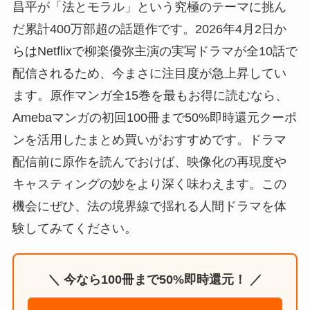
昌平が「法とモラル」という究極のテーマに挑ん
だ累計400万部超の話題作です。2026年4月2日か
らはNetflixで柳楽優弥主演の実写ドラマが全10話で
配信されるため、今まさに注目度が急上昇してい
ます。原作マンガ全15巻を最もお得に読むなら、
Amebaマンガの初回100冊まで50%即時還元クーポ
ンを活用したまとめ買いがおすすめです。ドラマ
配信前に原作を読んでおけば、映像化の再現度や
キャスティングの妙をより深く味わえます。この
機会にぜひ、法の境界線で揺れる人間ドラマを体
験してみてください。
＼ 今なら100冊まで50%即時還元！ ／