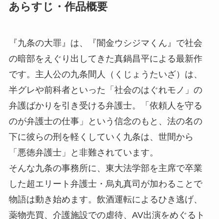
あらすじ・作品概要
『九条の大罪』は、『闇金ウシジマくん』で社会
の暗部をえぐり出してきた真鍋昌平による最新作
です。主人公の九条間人（くじょうたいざ）は、
半グレや前科者といった「社会のはぐれモノ」の
弁護ばかりを引き受ける弁護士。「依頼人を守る
のが弁護士の仕事」という信念のもと、法の名の
下に彼らの刑を軽くしていく九条は、世間から
「悪徳弁護士」と非難されています。
そんな九条の事務所に、東大法学部を主席で卒業
した超エリート弁護士・烏丸真司が加わることで
物語は動き始めます。飲酒運転によるひき逃げ、
薬物売買、介護施設での虐待、AV出演をめぐるト