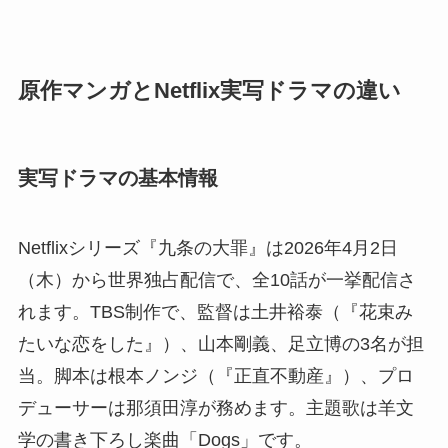
原作マンガとNetflix実写ドラマの違い
実写ドラマの基本情報
Netflixシリーズ『九条の大罪』は2026年4月2日
（木）から世界独占配信で、全10話が一挙配信さ
れます。TBS制作で、監督は土井裕泰（『花束み
たいな恋をした』）、山本剛義、足立博の3名が担
当。脚本は根本ノンジ（『正直不動産』）、プロ
デューサーは那須田淳が務めます。主題歌は羊文
学の書き下ろし楽曲「Dogs」です。