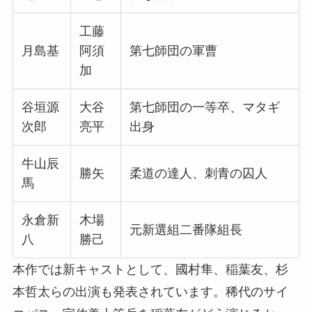
工藤
月島基
阿須
第七師団の軍曹
加
谷垣源
大谷
第七師団の一等卒、マタギ
次郎
亮平
出身
牛山辰
勝矢
柔道の達人、刺青の囚人
馬
永倉新
木場
元新選組二番隊組長
八
勝己
本作では新キャストとして、國村隼、稲葉友、杉
本哲太らの出演も発表されています。稀代のサイ