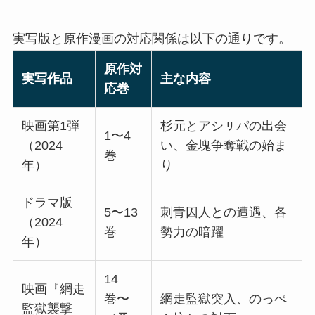
実写版と原作漫画の対応関係は以下の通りです。
原作対
実写作品
主な内容
応巻
映画第1弾
杉元とアシㇼパの出会
1〜4
（2024
い、金塊争奪戦の始ま
巻
年）
り
ドラマ版
5〜13
刺青囚人との遭遇、各
（2024
巻
勢力の暗躍
年）
14
映画『網走
巻〜
網走監獄突入、のっぺ
監獄襲撃