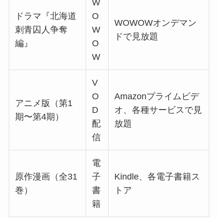
W
ドラマ『北海道
O
WOWOWオンデマン
刺青囚人争奪
W
ドで見放題
編』
O
W
V
O
Amazonプライムビデ
アニメ版（第1
D
オ、各種サービスで見
期〜第4期）
配
放題
信
電
原作漫画（全31
子
Kindle、各電子書籍ス
巻）
書
トア
籍