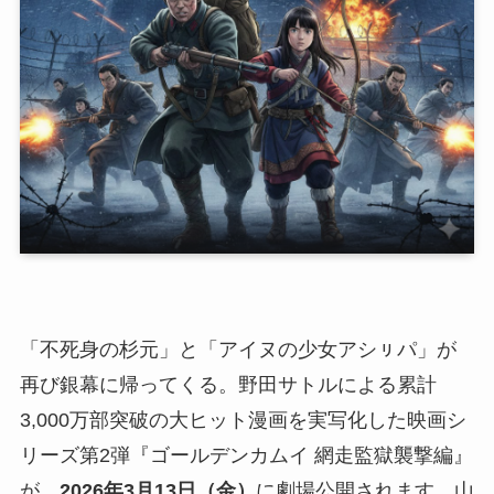
「不死身の杉元」と「アイヌの少女アシㇼパ」が
再び銀幕に帰ってくる。野田サトルによる累計
3,000万部突破の大ヒット漫画を実写化した映画シ
リーズ第2弾『ゴールデンカムイ 網走監獄襲撃編』
が、
2026年3月13日（金）
に劇場公開されます。山