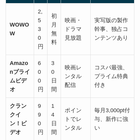
2,
初
5
映画・
実写版の製作
WOWO
月
3
ドラマ
幹事、独占コ
W
無
0
見放題
ンテンツあり
料
円
Amazo
6
3
映画レ
コスパ最強、
nプライ
0
0
ンタル
プライム特典
ムビデ
0
日
配信
付き
オ
円
間
クラン
9
1
ポイン
毎月3,000pt付
クイ
9
4
トでレ
与、新作に強
ン！ビ
0
日
ンタル
い
デオ
円
間