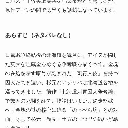
コパス・宇佐美上等兵を稲葉友がどう演じるか、
原作ファンの間では早くも話題になっています。
あらすじ（ネタバレなし）
日露戦争終結後の北海道を舞台に、アイヌが隠し
た莫大な埋蔵金をめぐる争奪戦を描く本作。金塊
の在処を示す暗号が刻まれた「刺青人皮」を持つ
囚人たちを追い、杉元とアシㇼパは北海道各地を
巡ってきました。前作『北海道刺青囚人争奪編』
で数々の死闘を経て、物語はいよいよ網走監獄
へ。金塊の謎の核心に迫る「のっぺら坊」との対
面、そして杉元・鶴見・土方の三つ巴の戦いが幕