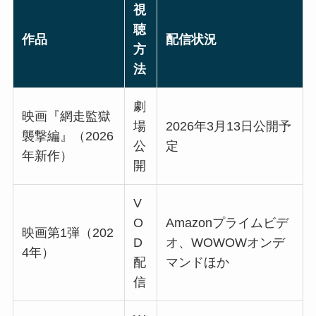
視
聴
作品
配信状況
方
法
劇
映画『網走監獄
場
2026年3月13日公開予
襲撃編』（2026
公
定
年新作）
開
V
O
Amazonプライムビデ
映画第1弾（202
D
オ、WOWOWオンデ
4年）
配
マンドほか
信