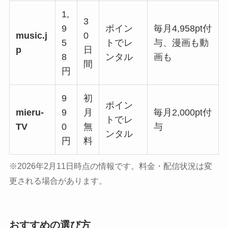
1,
3
9
ポイン
毎月4,958pt付
music.j
0
5
トでレ
与、漫画も動
p
日
8
ンタル
画も
間
円
9
初
ポイン
mieru-
9
月
毎月2,000pt付
トでレ
TV
0
無
与
ンタル
円
料
※2026年2月11日時点の情報です。料金・配信状況は変
更される場合があります。
おすすめの選び方