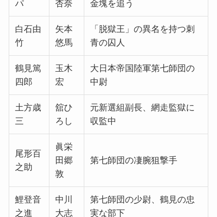
パ
杏奈
金塊を追う
白石由
矢本
「脱獄王」の異名を持つ刺
竹
悠馬
青の囚人
鶴見篤
玉木
大日本帝国陸軍第七師団の
四郎
宏
中尉
土方歳
舘ひ
元新選組副長、網走監獄に
三
ろし
収監中
眞栄
尾形百
田郷
第七師団の凄腕狙撃手
之助
敦
鯉登音
中川
第七師団の少尉、鶴見の忠
之進
大志
実な部下