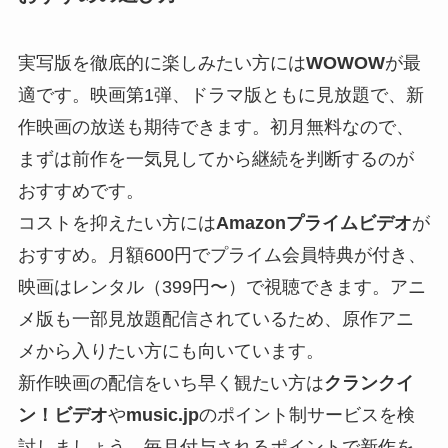
実写版を徹底的に楽しみたい方には
WOWOW
が最
適です。映画第1弾、ドラマ版ともに見放題で、新
作映画の放送も期待できます。初月無料なので、
まずは前作を一気見してから継続を判断するのが
おすすめです。
コストを抑えたい方には
Amazonプライムビデオ
が
おすすめ。月額600円でプライム会員特典が付き、
映画はレンタル（399円〜）で視聴できます。アニ
メ版も一部見放題配信されているため、原作アニ
メから入りたい方にも向いています。
新作映画の配信をいち早く観たい方は
クランクイ
ン！ビデオ
や
music.jp
のポイント制サービスを検
討しましょう。毎月付与されるポイントで新作を