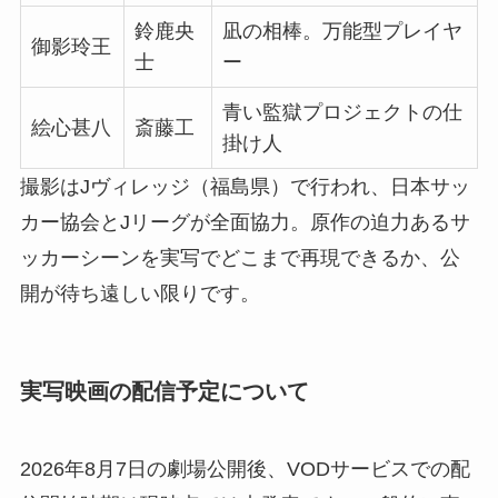
鈴鹿央
凪の相棒。万能型プレイヤ
御影玲王
士
ー
青い監獄プロジェクトの仕
絵心甚八
斎藤工
掛け人
撮影はJヴィレッジ（福島県）で行われ、日本サッ
カー協会とJリーグが全面協力。原作の迫力あるサ
ッカーシーンを実写でどこまで再現できるか、公
開が待ち遠しい限りです。
実写映画の配信予定について
2026年8月7日の劇場公開後、VODサービスでの配