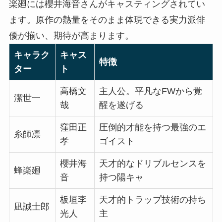
楽廻には櫻井海音さんがキャスティングされてい
ます。原作の熱量をそのまま体現できる実力派俳
優が揃い、期待が高まります。
キャラク
キャス
特徴
ター
ト
高橋文
主人公。平凡なFWから覚
潔世一
哉
醒を遂げる
窪田正
圧倒的才能を持つ最強のエ
糸師凛
孝
ゴイスト
櫻井海
天才的なドリブルセンスを
蜂楽廻
音
持つ陽キャ
板垣李
天才的トラップ技術の持ち
凪誠士郎
光人
主