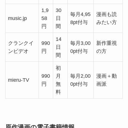
1,9
30
毎月4,95
漫画も読
music.jp
58
日
8pt付与
みたい方
円
間
14
クランクイ
990
毎月3,00
新作重視
日
ンビデオ
円
0pt付与
の方
間
初
990
月
毎月2,00
漫画＋動
mieru-TV
円
無
0pt付与
画派
料
原作漫画の電子書籍情報