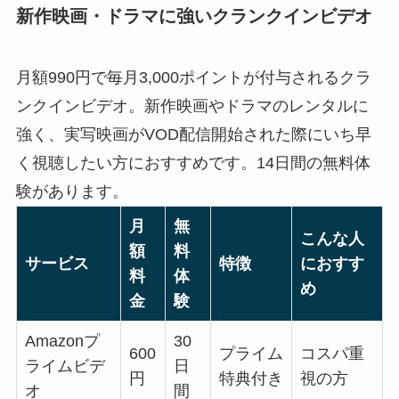
新作映画・ドラマに強いクランクインビデオ
月額990円で毎月3,000ポイントが付与されるクラ
ンクインビデオ。新作映画やドラマのレンタルに
強く、実写映画がVOD配信開始された際にいち早
く視聴したい方におすすめです。14日間の無料体
験があります。
月
無
こんな人
額
料
サービス
特徴
におすす
料
体
め
金
験
Amazonプ
30
600
プライム
コスパ重
ライムビデ
日
円
特典付き
視の方
オ
間