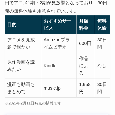
円でアニメ1期・2期が見放題となっており、30日
間の無料体験も用意されています。
おすすめサー
月額
無料
目的
ビス
料金
体験
アニメを見放
Amazonプラ
30日
600円
題で観たい
イムビデオ
間
作品
原作漫画を読
Kindle
によ
なし
みたい
る
漫画も動画も
1,958
30日
music.jp
まとめて
円
間
※2026年2月11日時点の情報です