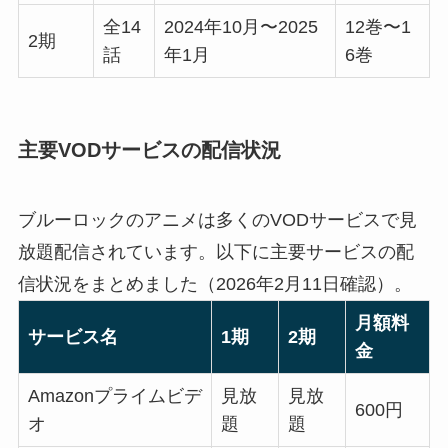
全14
2024年10月〜2025
12巻〜1
2期
話
年1月
6巻
主要VODサービスの配信状況
ブルーロックのアニメは多くのVODサービスで見
放題配信されています。以下に主要サービスの配
信状況をまとめました（2026年2月11日確認）。
月額料
サービス名
1期
2期
金
Amazonプライムビデ
見放
見放
600円
オ
題
題