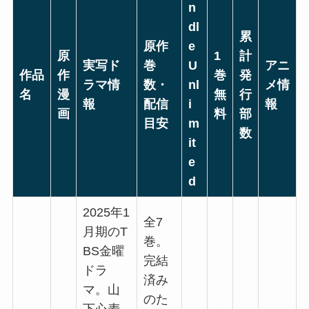
n
dl
累
原作
e
原
1
計
実写ド
巻
U
アニ
作品
作
巻
発
ラマ情
数・
nl
メ情
名
漫
無
行
報
配信
i
報
画
料
部
目安
m
数
it
e
d
2025年1
全7
月期のT
巻。
BS金曜
完結
ドラ
済み
マ。山
のた