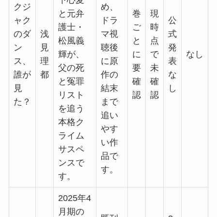
下心麦
クジ
め、
と元弁
巻
現
ャク
ドラ
公
護士・
ご
時
のダ
浅
マ視
式
松風義
と
点
ン
見
聴後
発
輝が、
に
で
なし
ス、
理
に原
表
父の死
要
未
誰が
都
作の
な
と冤罪
確
確
見
結末
し
リスト
認
認
た？
まで
を追う
追い
本格ク
やす
ライム
い作
サスペ
品で
ンスで
す。
す。
2025年4
月期の