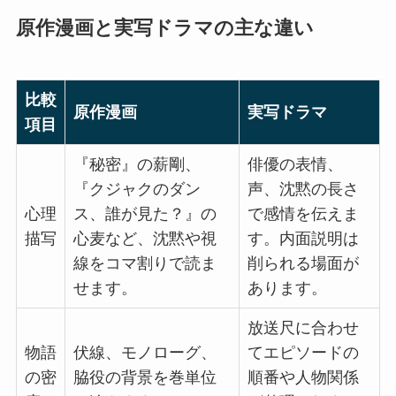
原作漫画と実写ドラマの主な違い
比較
原作漫画
実写ドラマ
項目
『秘密』の薪剛、
俳優の表情、
『クジャクのダン
声、沈黙の長さ
心理
ス、誰が見た？』の
で感情を伝えま
描写
心麦など、沈黙や視
す。内面説明は
線をコマ割りで読ま
削られる場面が
せます。
あります。
放送尺に合わせ
物語
伏線、モノローグ、
てエピソードの
の密
脇役の背景を巻単位
順番や人物関係