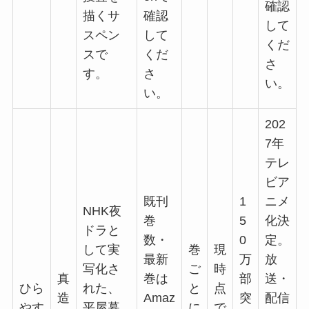
確認
描くサ
確認
して
スペン
して
くだ
スで
くだ
さ
す。
さ
い。
い。
202
7年
テレ
ビア
既刊
1
ニメ
NHK夜
巻
5
化決
ドラと
数・
0
定。
して実
巻
現
最新
万
放
写化さ
ご
時
真
巻は
部
送・
ひら
れた、
と
点
造
Amaz
突
配信
やす
平屋暮
に
で