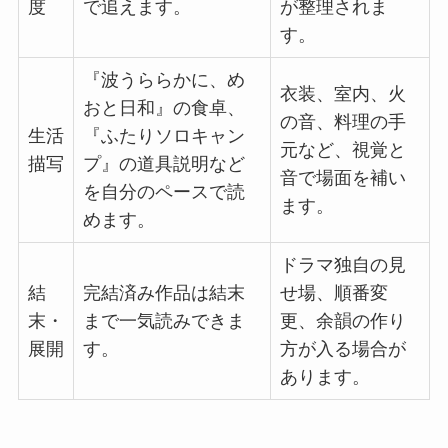
度
で追えます。
が整理されま
す。
『波うららかに、め
衣装、室内、火
おと日和』の食卓、
の音、料理の手
生活
『ふたりソロキャン
元など、視覚と
描写
プ』の道具説明など
音で場面を補い
を自分のペースで読
ます。
めます。
ドラマ独自の見
結
完結済み作品は結末
せ場、順番変
末・
まで一気読みできま
更、余韻の作り
展開
す。
方が入る場合が
あります。