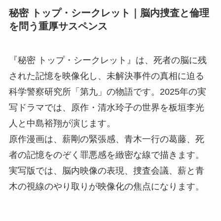
秘密 トップ・シークレット｜脳内捜査と倫理
を問う重厚サスペンス
『秘密 トップ・シークレット』は、死者の脳に残
された記憶を映像化し、未解決事件の真相に迫る
科学警察研究所「第九」の物語です。2025年の実
写ドラマでは、原作・清水玲子の世界を板垣李光
人と中島裕翔が演じます。
原作漫画は、薪剛の緊張感、青木一行の葛藤、死
者の記憶をのぞく罪悪感を緻密な線で描きます。
実写版では、脳内映像の表現、捜査会議、薪と青
木の視線のやり取りが映像化の焦点になります。