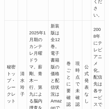
くだ
さ
い。
新装
200
2025年1
版は
8年
月期の
全12
にテ
カンテ
巻。
レビ
レ月曜
電子
アニ
ドラ
書籍
巻
現
メ
秘密
マ。薪
版の
公
ご
時
化。
トッ
清
剛、青
価格
式
と
点
配信
プ・
水
木一
と配
発
に
で
先は
シー
玲
行、第
信状
表
要
未
各サ
クレ
子
九によ
況は
な
確
確
ービ
ット
る脳内
Amaz
し
認
認
スで
捜査を
onで