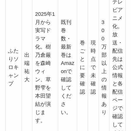
テレ
ビア
2025年1
ニメ
月から
既刊
3
化。
実写ド
巻
0
放
ラマ
数・
0
巻
現
送・
化。樹
最新
万
ふた
ご
時
配信
出
乃倉厳
巻は
部
りソ
と
点
先は
端
を森崎
Amaz
以
ロキ
に
で
公式
祐
ウィ
onで
上
ャン
要
未
情報
大
ン、草
確認
の
プ
確
確
と各
野雫を
して
情
認
認
配信
本田望
くだ
報
ペー
結が演
さ
あ
ジで
じま
い。
り
確認
す。
して