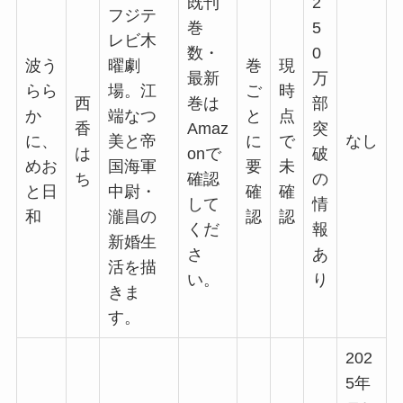
既刊
2
フジテ
巻
5
レビ木
数・
0
波う
曜劇
巻
現
最新
万
らら
場。江
ご
時
西
巻は
部
か
端なつ
と
点
香
Amaz
突
に、
美と帝
に
で
なし
は
onで
破
めお
国海軍
要
未
ち
確認
の
と日
中尉・
確
確
して
情
和
瀧昌の
認
認
くだ
報
新婚生
さ
あ
活を描
い。
り
きま
す。
202
5年