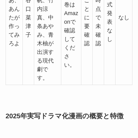
あ、
谷
帆、竹
ご
時
巻は
式
あん
口
内涼
と
点
Amaz
発
たが
菜
真、中
に
で
なし
onで
表
作っ
津
条あや
要
未
確認
な
てみ
子
み、青
確
確
して
し
ろよ
木柚が
認
認
くだ
出演す
さ
る現代
い。
劇で
す。
2025年実写ドラマ化漫画の概要と特徴