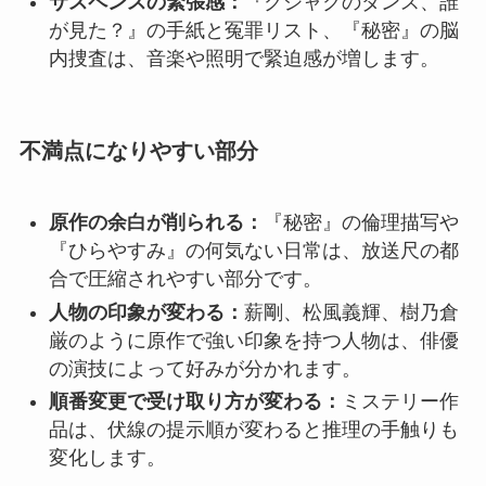
サスペンスの緊張感：
『クジャクのダンス、誰
が見た？』の手紙と冤罪リスト、『秘密』の脳
内捜査は、音楽や照明で緊迫感が増します。
不満点になりやすい部分
原作の余白が削られる：
『秘密』の倫理描写や
『ひらやすみ』の何気ない日常は、放送尺の都
合で圧縮されやすい部分です。
人物の印象が変わる：
薪剛、松風義輝、樹乃倉
厳のように原作で強い印象を持つ人物は、俳優
の演技によって好みが分かれます。
順番変更で受け取り方が変わる：
ミステリー作
品は、伏線の提示順が変わると推理の手触りも
変化します。