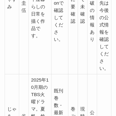
圭
onで
破
先は
み
らしの
要
未
伍
確認
の
今後
日常を
確
確
して
情
の公
描く作
認
認
くだ
報
式情
品で
さ
あ
報を
す。
い。
り
確認
して
くだ
さ
い。
2025年1
0月期の
既刊
TBS火
巻
曜ドラ
数・
じゃ
マ。夏
巻
現
最新
公