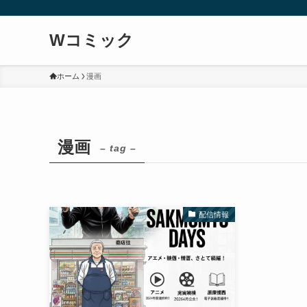
Wコミック
ホーム
漫画
漫画
– tag –
配信情報